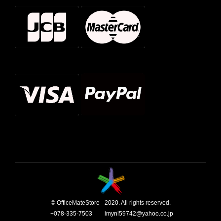
© OfficeMateStore - 2020. All rights reserved.
+078-335-7503
imynl59742@yahoo.co.jp