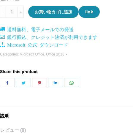
Microsoft
お買い物カゴに追加
link
Office
2013
送料無料、電子メールでの発送
Professional
銀行振込、クレジット決済が利用できます
Plus
Microsoft 公式 ダウンロード
quantity
Categories:
Microsoft Office
,
Office 2013
Share this product
Share
Share
Share
Share
Share
on
on
on
on
on
Facebook
Twitter
Pinterest
LinkedIn
WhatsApp
説明
レビュー (0)