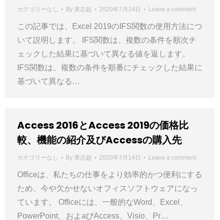
カテゴリーなし
By
黄志超
2020年7月14日
Leave a comment
この記事では、Excel 2019のIFS関数の使用方法につ
いて説明します。 IFS関数は、複数の条件を順次チ
ェックした結果に基づいて異なる値を返します。
IFS関数は、複数の条件を順番にチェックした結果に
基づいて異なる…
Access 2016とAccess 2019の価格比
較、機能の紹介及びAccessの購入先
カテゴリーなし
By
黄志超
2020年7月14日
Leave a comment
Officeは、私たちの仕事をより効率的かつ便利にする
ため、今や欠かせないオフィスソフトウェアになっ
ています。 Officeには、一般的なWord、Excel、
PowerPoint、およaびAccess、Visio、Pr…