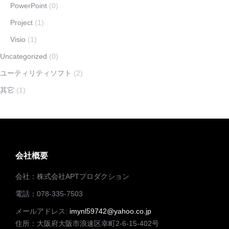
PowerPoint
(0)
Project
(1)
Visio
(1)
Uncategorized
(0)
ユーティリティソフト
(2)
其它
(1)
会社概要
会社：株式会社APTプロダクション
電話：078-335-7503
メールアドレス:
imynl59742@yahoo.co.jp
住所：大阪府大阪市浪速区幸町2-6-15-402号